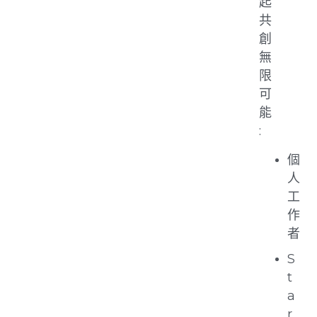
起
共
創
無
限
可
能
:
個
人
工
作
者
S
t
a
r