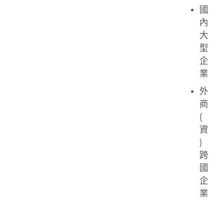
國
內
大
型
企
業
外
商
(
資
)
跨
國
企
業