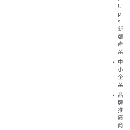
U
p
s
新
創
產
業
中
小
企
業
品
牌
推
廣
商