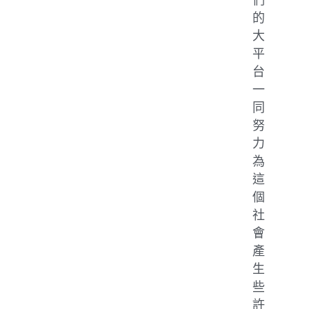
們
的
大
平
台
一
同
努
力
為
這
個
社
會
產
生
些
許