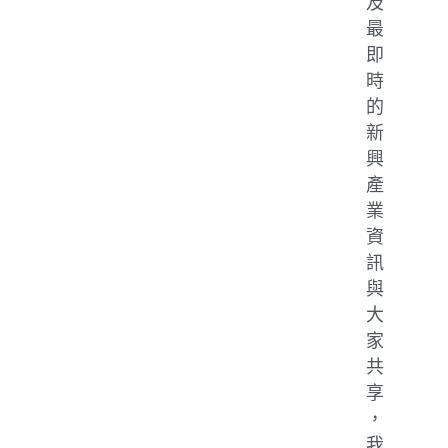
及
最
即
時
的
新
興
產
業
資
訊
與
大
家
共
享
，
我