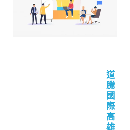
道
騰
國
際
高
雄