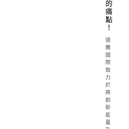
的
痛
點
！
道
騰
國
際
致
力
於
將
創
新
能
量