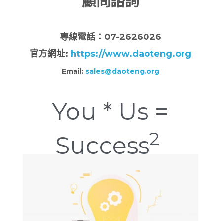
顧問諮詢
專
線電話：07-2626026
官方網址:
https://www.daoteng.org
Email:
sales@daoteng.org
You * Us =
2
Success