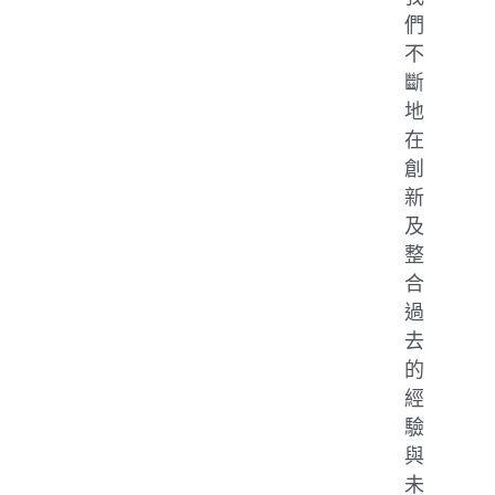
們
不
斷
地
在
創
新
及
整
合
過
去
的
經
驗
與
未