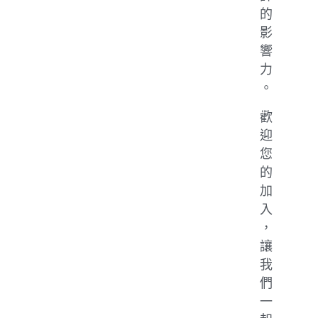
的
影
響
力
。
歡
迎
您
的
加
入
，
讓
我
們
一