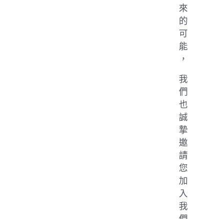
來
的
可
能
，
我
們
也
誠
摯
邀
請
您
加
入
我