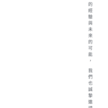
的
經
驗
與
未
來
的
可
能
，
我
們
也
誠
摯
邀