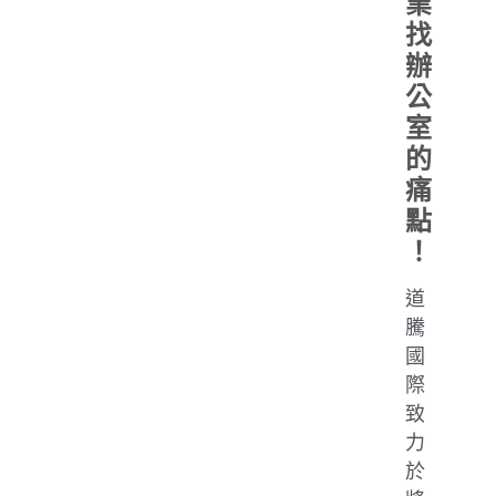
業
找
辦
公
室
的
痛
點
！
道
騰
國
際
致
力
於