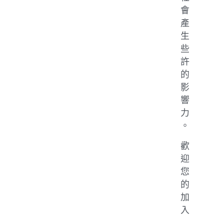
會
產
生
些
許
的
影
響
力
。
歡
迎
您
的
加
入