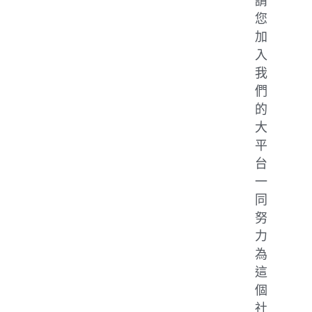
請
您
加
入
我
們
的
大
平
台
一
同
努
力
為
這
個
社