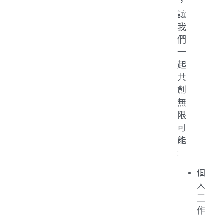
，
讓
我
們
一
起
共
創
無
限
可
能
:
個
人
工
作