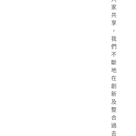
家
共
享
，
我
們
不
斷
地
在
創
新
及
整
合
過
去