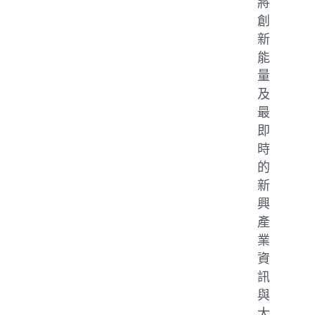
將
創
新
能
量
及
最
即
時
的
新
興
產
業
資
訊
與
大