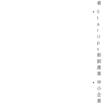
者
S
t
a
r
U
p
s
新
創
產
業
中
小
企
業