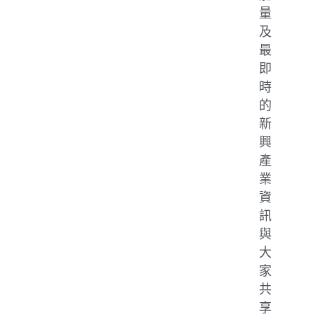
量
及
最
即
時
的
新
興
產
業
資
訊
與
大
家
共
享