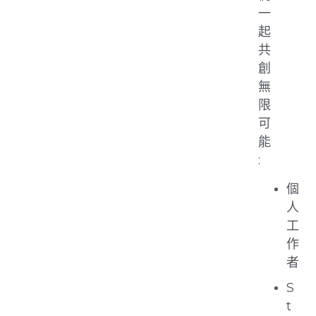
一
起
共
創
無
限
可
能
:
個
人
工
作
者
S
t