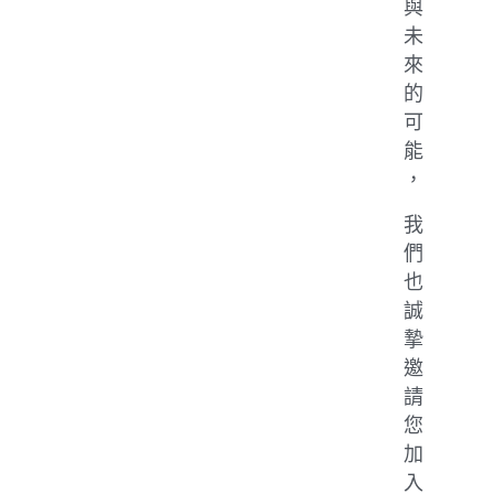
與
未
來
的
可
能
，
我
們
也
誠
摯
邀
請
您
加
入