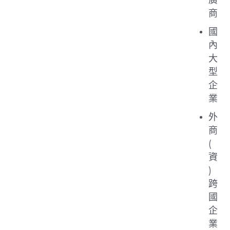
商
國
內
大
型
企
業
外
商
(
資
)
跨
國
企
業