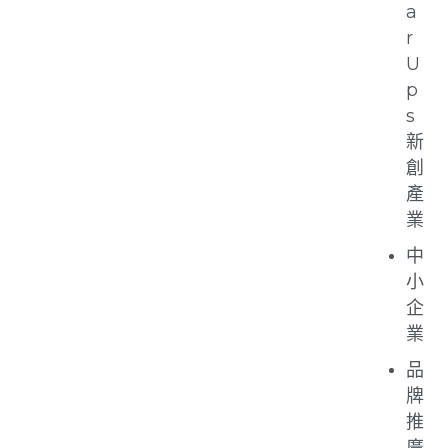
a
r
U
p
s
新
創
產
業
中
小
企
業
品
牌
推
廣