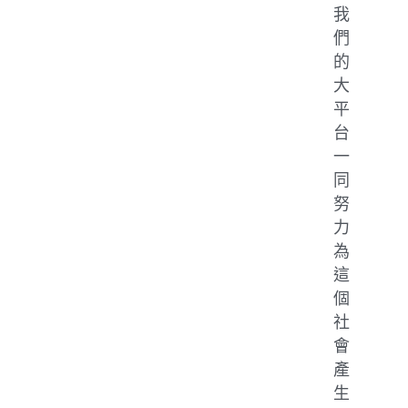
我
們
的
大
平
台
一
同
努
力
為
這
個
社
會
產
生