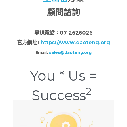
顧問諮詢
專
線電話：07-2626026
官方網址:
https://www.daoteng.org
Email:
sales@daoteng.org
You * Us =
2
Success