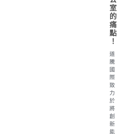
室
的
痛
點
！
道
騰
國
際
致
力
於
將
創
新
能