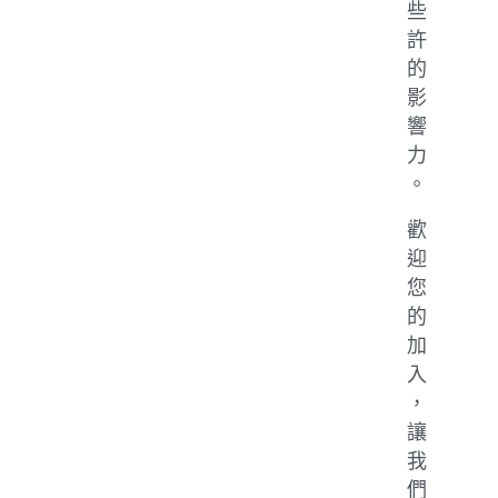
些
許
的
影
響
力
。
歡
迎
您
的
加
入
，
讓
我
們