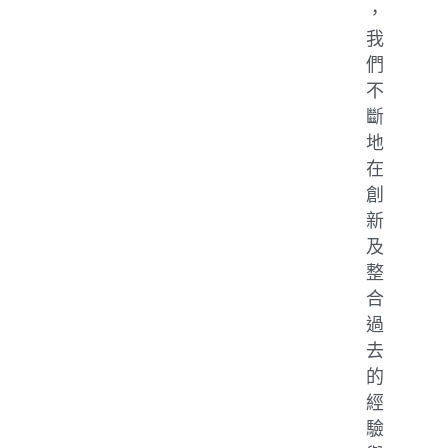
，
我
們
不
斷
地
在
創
新
及
整
合
過
去
的
經
驗