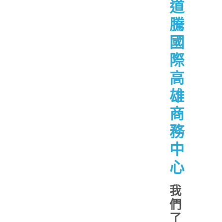
道
騰
國
際
高
雄
商
務
中
心
我
們
了