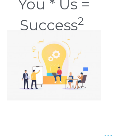
You * Us =
2
Success