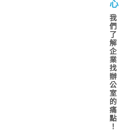
心
我
們
了
解
企
業
找
辦
公
室
的
痛
點
！