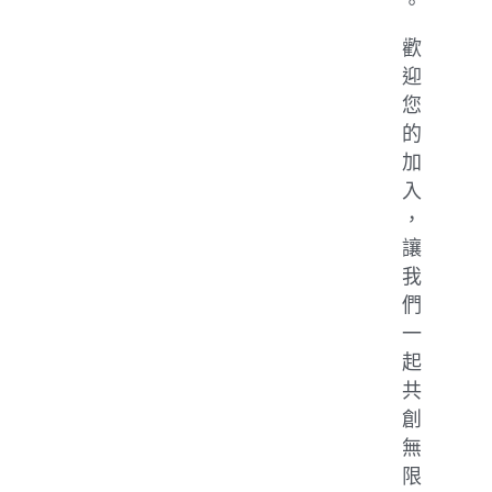
。
歡
迎
您
的
加
入
，
讓
我
們
一
起
共
創
無
限