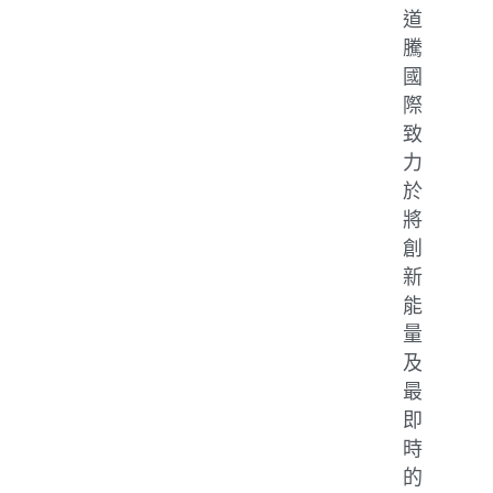
道
騰
國
際
致
力
於
將
創
新
能
量
及
最
即
時
的