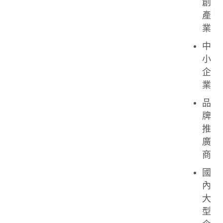
創
產
業
中
小
企
業
品
牌
推
廣
商
國
內
大
型