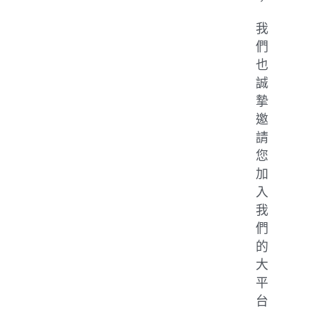
，
我
們
也
誠
摯
邀
請
您
加
入
我
們
的
大
平
台