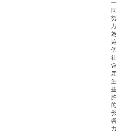
一
同
努
力
為
這
個
社
會
產
生
些
許
的
影
響
力