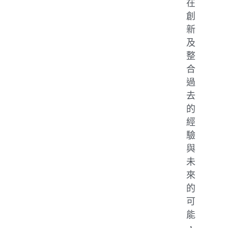
在
創
新
及
整
合
過
去
的
經
驗
與
未
來
的
可
能