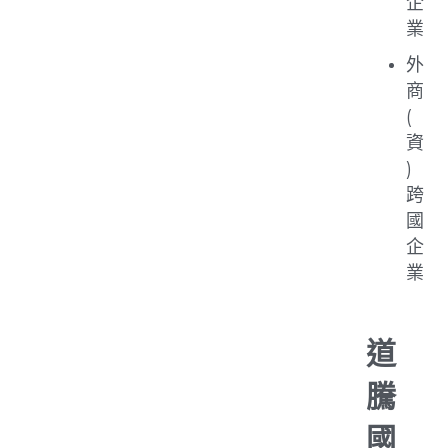
企
業
外
商
(
資
)
跨
國
企
業
道
騰
國