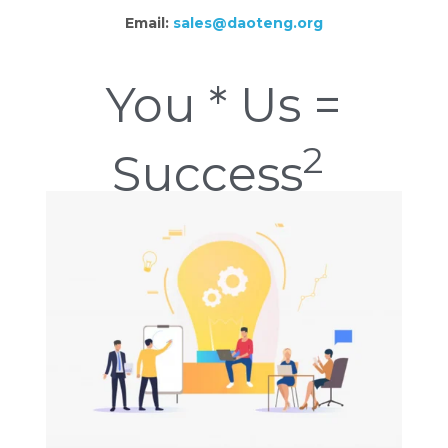
Email:
sales@daoteng.org
You * Us =
2
Success