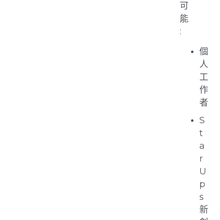
可
能
:
個
人
工
作
者
S
t
a
r
U
p
s
新