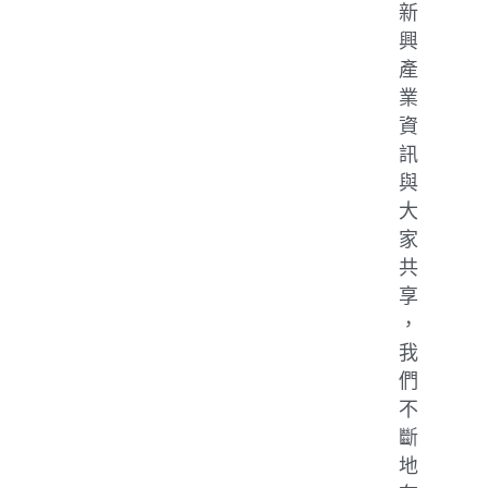
新
興
產
業
資
訊
與
大
家
共
享
，
我
們
不
斷
地