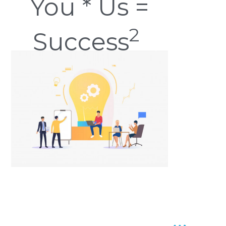
You * Us =
2
Success