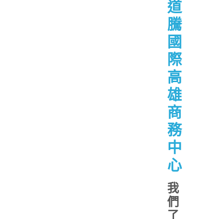
道
騰
國
際
高
雄
商
務
中
心
我
們
了