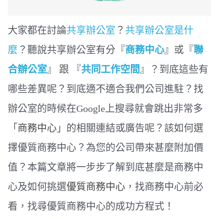
大家都在討論
共享辦公室
？
共享辦公室是什
麼
？
聽說共享辦公室有分『
商務中心
』或
『
聯
合辦公室
』
跟
『
共同工作空間
』？
到底這些有
哪些差異呢
？
到底適不適合我們公司進駐？
找
辦公室的時候在
上搜尋就會跳出非常多
Google
「
商務中心
」的相關連結或廣告呢？該如何選
擇優質商務中心？為您的公司帶來甚麼附加價
值？本篇文章將一步步了解到底甚麼是商務中
心
及
如何挑選
優質商務中心
，找商務中心前必
看，找尋優質商務中心的成功方程式！