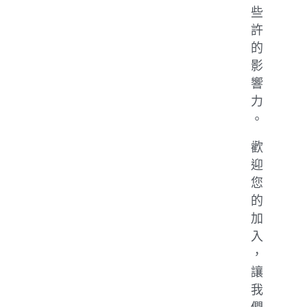
些
許
的
影
響
力
。
歡
迎
您
的
加
入
，
讓
我