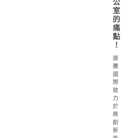
公
室
的
痛
點
！
道
騰
國
際
致
力
於
將
創
新