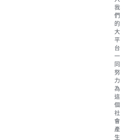
我
們
的
大
平
台
一
同
努
力
為
這
個
社
會
產
生