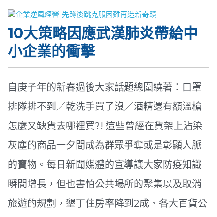
10大策略因應武漢肺炎帶給中
小企業的衝擊
自庚子年的新春過後大家話題總圍繞著：口罩
排隊排不到／乾洗手買了沒／酒精還有額溫槍
怎麼又缺貨去哪裡買
?!
這些曾經在貨架上沾染
灰塵的商品一夕間成為群眾爭奪或是彰顯人脈
的寶物。
每日新聞媒體的宣導讓大家防疫知識
瞬間增長，但也害怕公共場所的聚集以
及取消
旅遊的規劃，墾丁住房率降到
2
成、各大百貨公