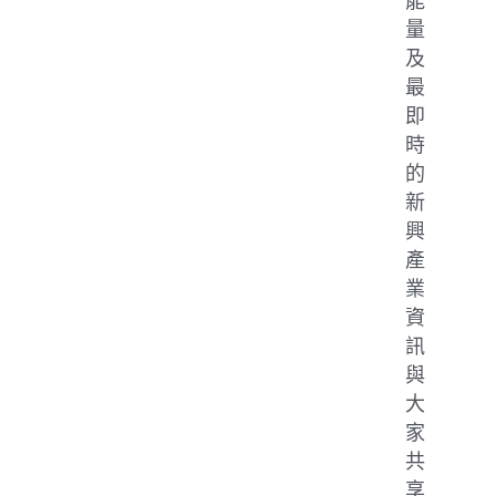
能
量
及
最
即
時
的
新
興
產
業
資
訊
與
大
家
共
享