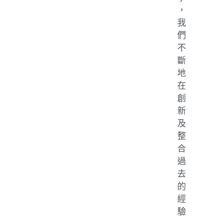
，
我
們
不
斷
地
在
創
新
及
整
合
過
去
的
經
驗