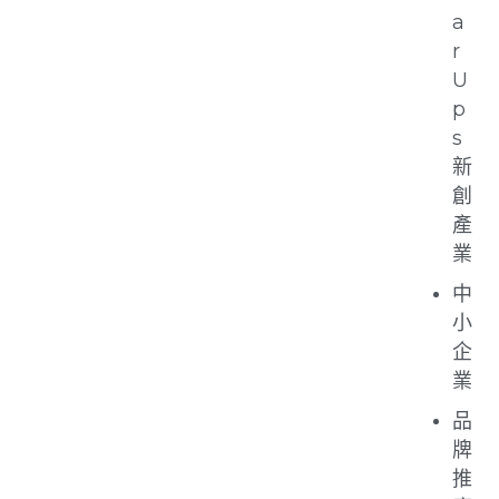
a
r
U
p
s
新
創
產
業
中
小
企
業
品
牌
推