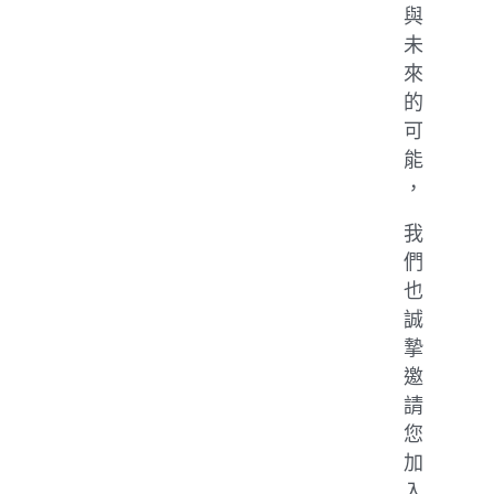
與
未
來
的
可
能
，
我
們
也
誠
摯
邀
請
您
加
入