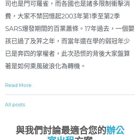
司也是門可羅雀，而各國也是諸多
限制衝擊消
費，大家不禁回憶起
2003
年第
1
季至第
2
季
SARS
爆發期間的百業蕭條。
17
年過去，一個嬰
孩已過了及笄之年，而當年還在學的弱冠年少
已是奔四的掌權者，此次恐慌的背後大家盤算
著是如何乘風破浪化為轉機。
Read More
All posts
與我們討論最適合您的
辦公