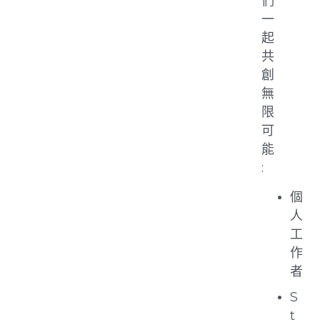
們
一
起
共
創
無
限
可
能
:
個
人
工
作
者
S
t