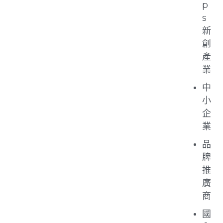
p
s
新
創
產
業
中
小
企
業
品
牌
推
廣
商
國