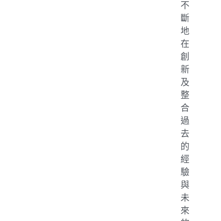
不
斷
地
在
創
新
及
整
合
過
去
的
經
驗
與
未
來