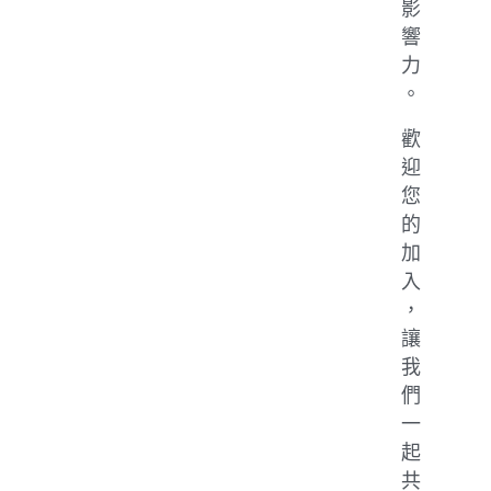
影
響
力
。
歡
迎
您
的
加
入
，
讓
我
們
一
起
共