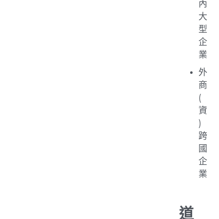
內
大
型
企
業
外
商
(
資
)
跨
國
企
業
道