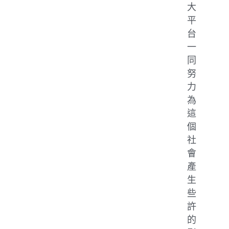
大
平
台
一
同
努
力
為
這
個
社
會
產
生
些
許
的