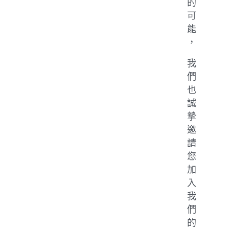
的
可
能
，
我
們
也
誠
摯
邀
請
您
加
入
我
們
的