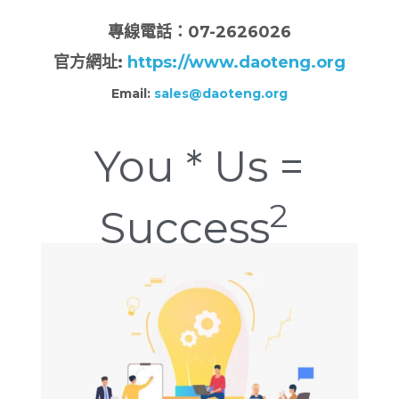
專
線電話：07-2626026
官方網址:
https://www.daoteng.org
Email:
sales@daoteng.org
You * Us =
2
Success