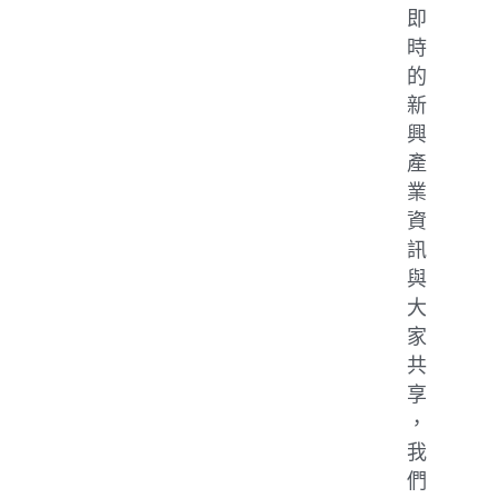
即
時
的
新
興
產
業
資
訊
與
大
家
共
享
，
我
們