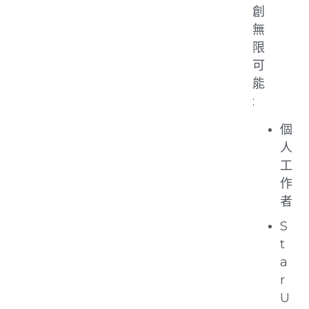
創
無
限
可
能
:
個
人
工
作
者
S
t
a
r
U