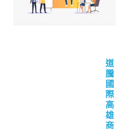
道
騰
國
際
高
雄
商