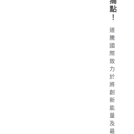
痛
點
！
道
騰
國
際
致
力
於
將
創
新
能
量
及
最