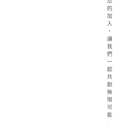
您
的
加
入
，
讓
我
們
一
起
共
創
無
限
可
能
: