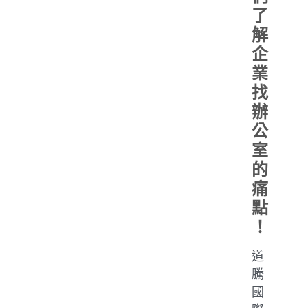
了
解
企
業
找
辦
公
室
的
痛
點
！
道
騰
國