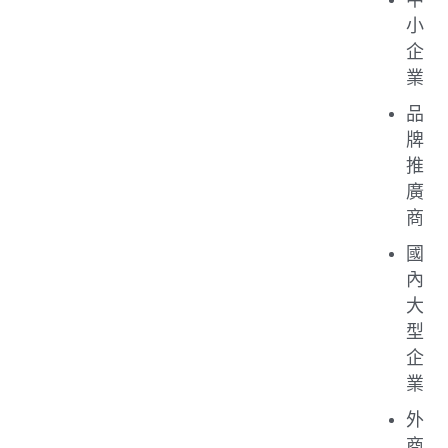
小
企
業
品
牌
推
廣
商
國
內
大
型
企
業
外
商