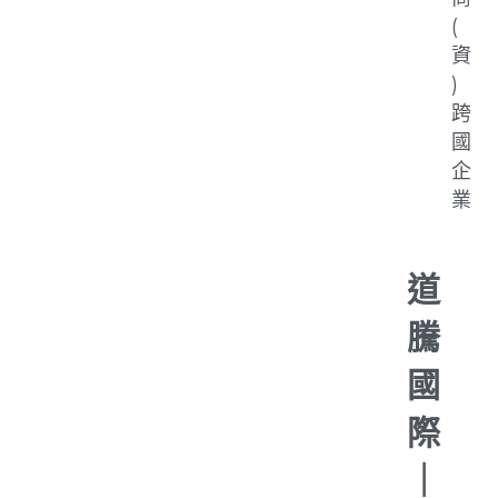
(
資
)
跨
國
企
業
道
騰
國
際
｜