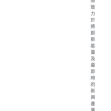
際
致
力
於
將
創
新
能
量
及
最
即
時
的
新
興
產
業