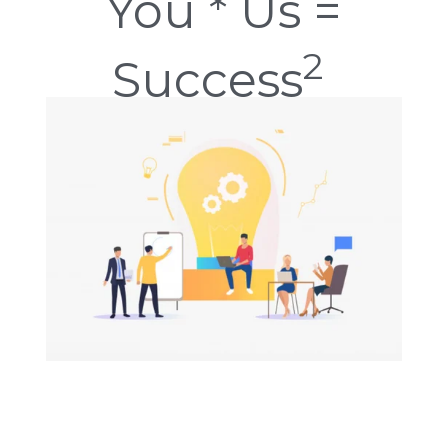
You * Us =
2
Success