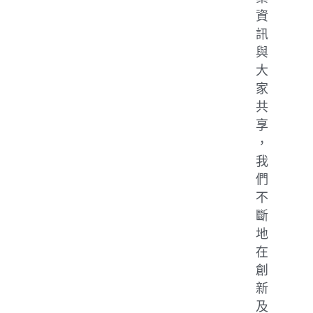
資
訊
與
大
家
共
享
，
我
們
不
斷
地
在
創
新
及