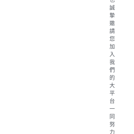
誠
摯
邀
請
您
加
入
我
們
的
大
平
台
一
同
努
力