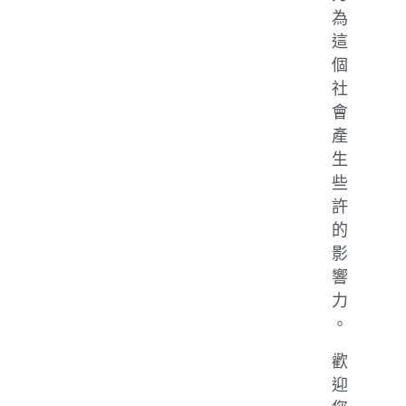
為
這
個
社
會
產
生
些
許
的
影
響
力
。
歡
迎