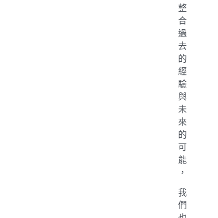
整
合
過
去
的
經
驗
與
未
來
的
可
能
，
我
們
也