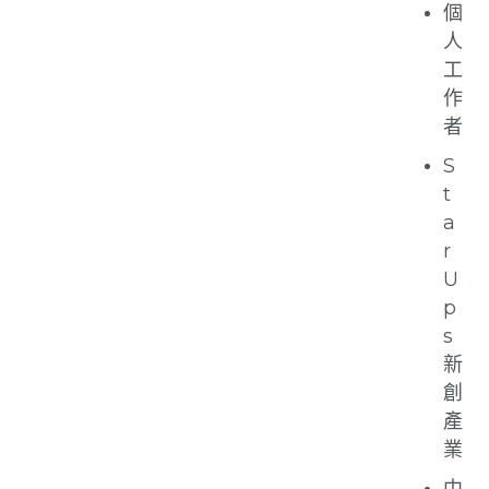
個
人
工
作
者
S
t
a
r
U
p
s
新
創
產
業
中