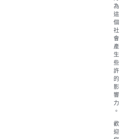
為
這
個
社
會
產
生
些
許
的
影
響
力
。
歡
迎