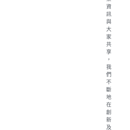
資
訊
與
大
家
共
享
，
我
們
不
斷
地
在
創
新
及