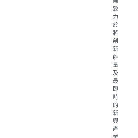
際
致
力
於
將
創
新
能
量
及
最
即
時
的
新
興
產
業