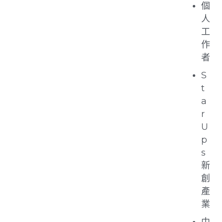
個
人
工
作
者
S
t
a
r
U
p
s
新
創
產
業
中