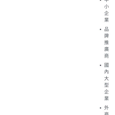
小
企
業
品
牌
推
廣
商
國
內
大
型
企
業
外
商