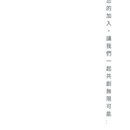
您
的
加
入
，
讓
我
們
一
起
共
創
無
限
可
能
: