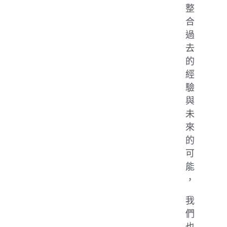
整
合
過
去
的
經
驗
與
未
來
的
可
能
，
我
們
也