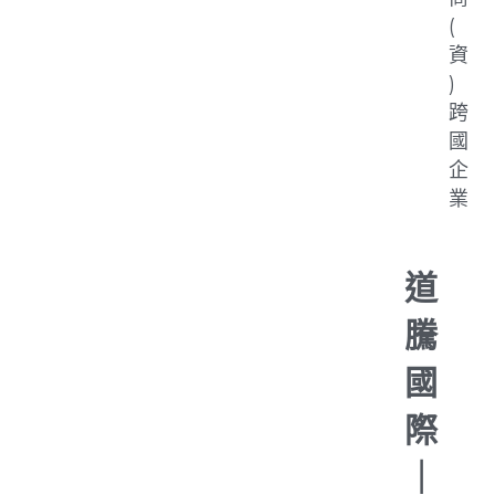
(
資
)
跨
國
企
業
道
騰
國
際
｜