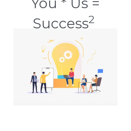
You * Us =
2
Success