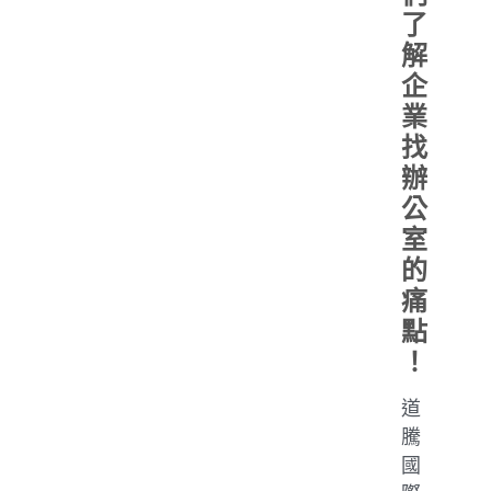
了
解
企
業
找
辦
公
室
的
痛
點
！
道
騰
國