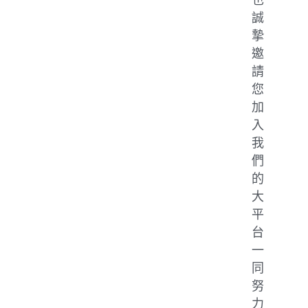
誠
摯
邀
請
您
加
入
我
們
的
大
平
台
一
同
努
力