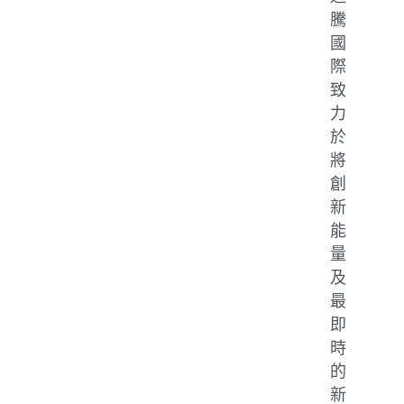
騰
國
際
致
力
於
將
創
新
能
量
及
最
即
時
的
新