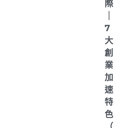
際
｜
7
大
創
業
加
速
特
色
（