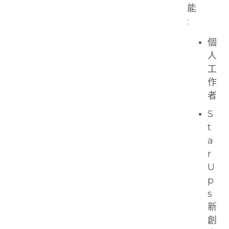
能
:
個
人
工
作
者
S
t
a
r
U
p
s
新
創