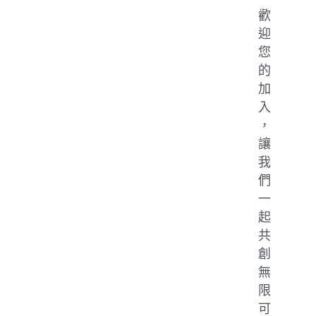
歡
迎
您
的
加
入
，
讓
我
們
一
起
共
創
無
限
可