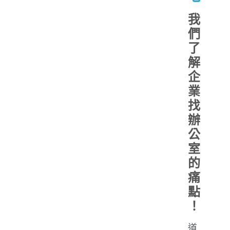
我
們
了
解
企
業
找
辦
公
室
的
痛
點
！
道