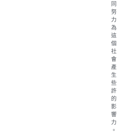
同
努
力
為
這
個
社
會
產
生
些
許
的
影
響
力
。