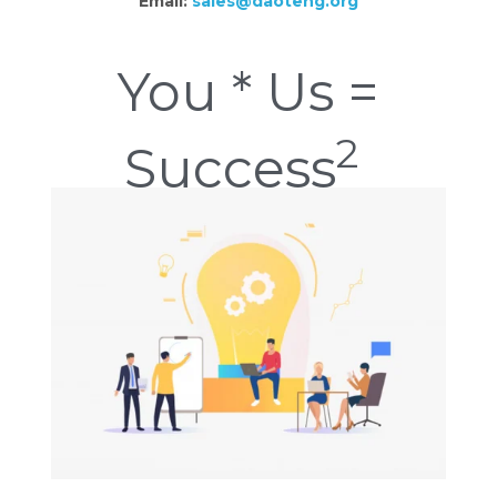
Email:
sales@daoteng.org
You * Us =
2
Success