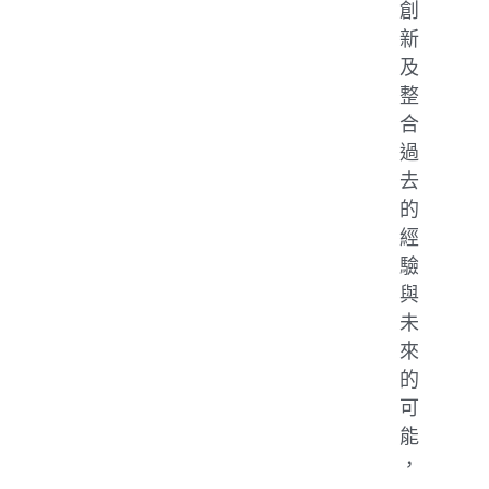
創
新
及
整
合
過
去
的
經
驗
與
未
來
的
可
能
，