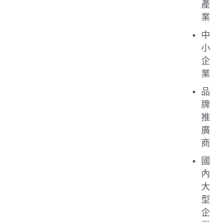
產
業
中
小
企
業
品
牌
推
廣
商
國
內
大
型
企