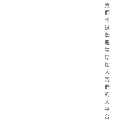
我
們
也
誠
摯
邀
請
您
加
入
我
們
的
大
平
台
一