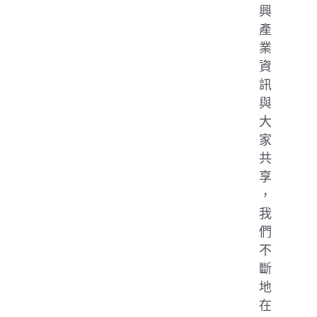
興
產
業
資
訊
與
大
家
共
享
，
我
們
不
斷
地
在