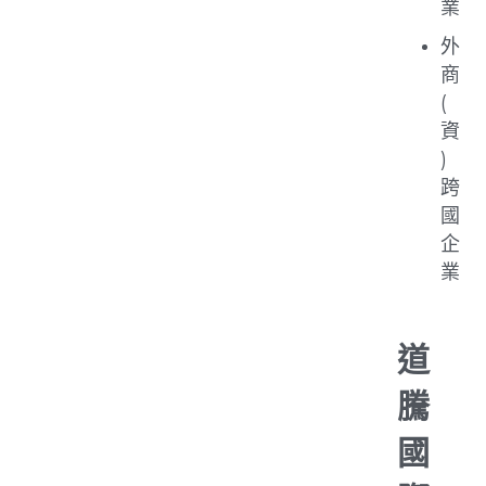
業
外
商
(
資
)
跨
國
企
業
道
騰
國