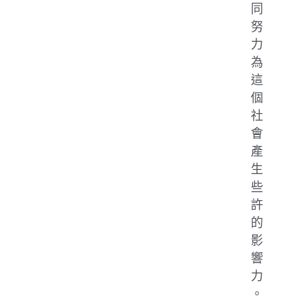
同
努
力
為
這
個
社
會
產
生
些
許
的
影
響
力
。