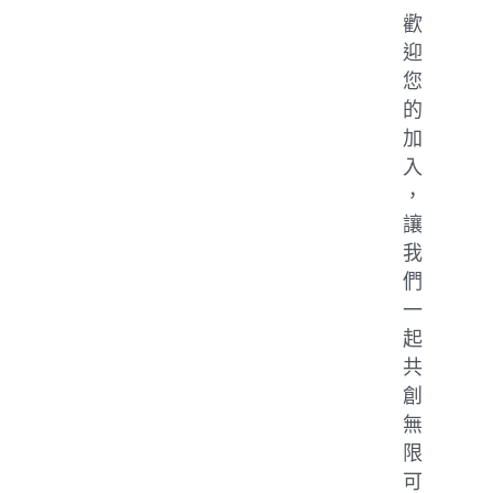
歡
迎
您
的
加
入
，
讓
我
們
一
起
共
創
無
限
可