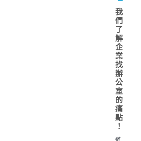
我
們
了
解
企
業
找
辦
公
室
的
痛
點
！
道