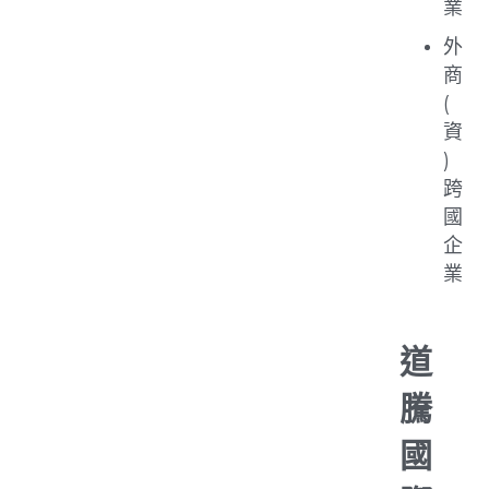
業
外
商
(
資
)
跨
國
企
業
道
騰
國