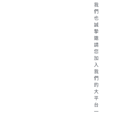
我
們
也
誠
摯
邀
請
您
加
入
我
們
的
大
平
台
一