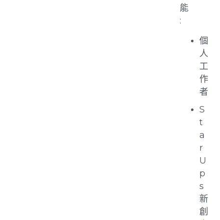
能
:
個
人
工
作
者
S
t
a
r
U
p
s
新
創