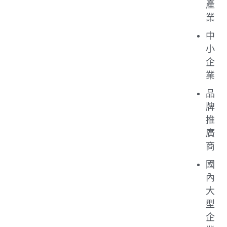
產
業
中
小
企
業
品
牌
推
廣
商
國
內
大
型
企