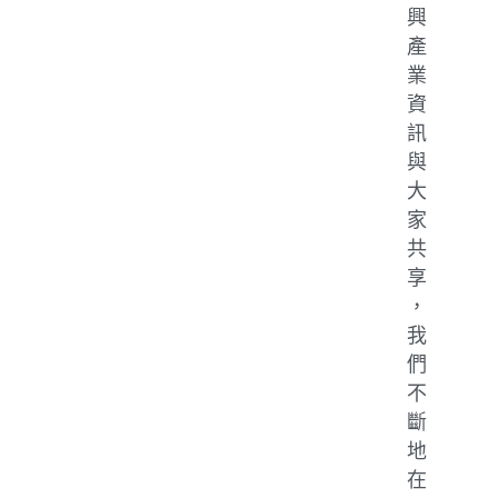
興
產
業
資
訊
與
大
家
共
享
，
我
們
不
斷
地
在