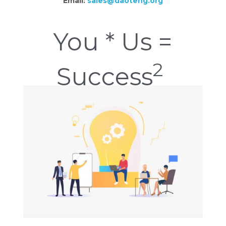
Email:
sales@daoteng.org
You * Us =
2
Success