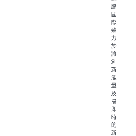
騰
國
際
致
力
於
將
創
新
能
量
及
最
即
時
的
新