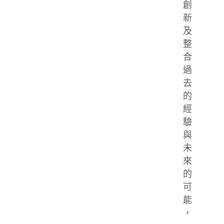
創
新
及
整
合
過
去
的
經
驗
與
未
來
的
可
能
，