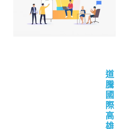
道
騰
國
際
高
雄