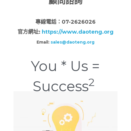
顧問諮詢
專
線電話：07-2626026
官方網址:
https://www.daoteng.org
Email:
sales@daoteng.org
You * Us =
2
Success