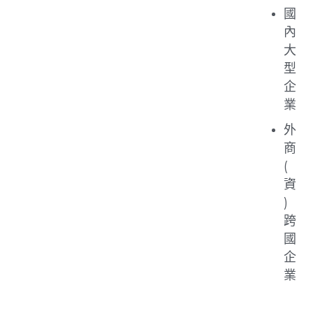
國
內
大
型
企
業
外
商
(
資
)
跨
國
企
業