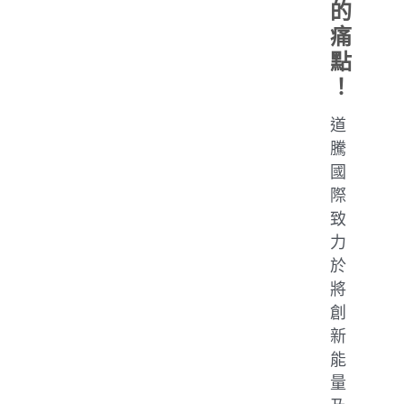
的
痛
點
！
道
騰
國
際
致
力
於
將
創
新
能
量