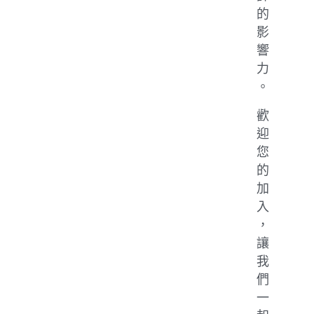
的
影
響
力
。
歡
迎
您
的
加
入
，
讓
我
們
一