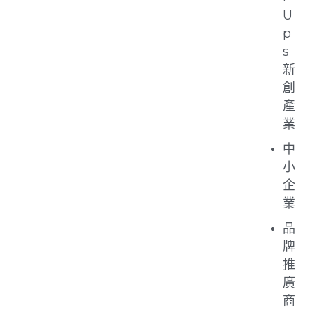
U
p
s
新
創
產
業
中
小
企
業
品
牌
推
廣
商