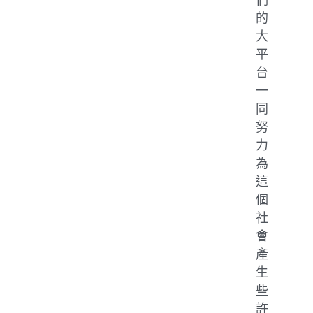
們
的
大
平
台
一
同
努
力
為
這
個
社
會
產
生
些
許