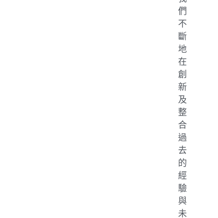
們
不
斷
地
在
創
新
及
整
合
過
去
的
經
驗
與
未