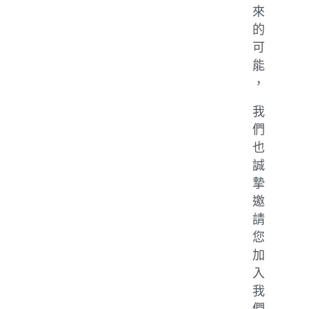
來
的
可
能
，
我
們
也
誠
摯
邀
請
您
加
入
我