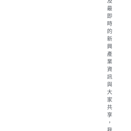
及
最
即
時
的
新
興
產
業
資
訊
與
大
家
共
享
，
我