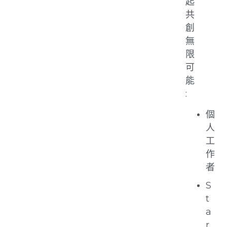
起
共
創
無
限
可
能
:
個
人
工
作
者
S
t
a
r