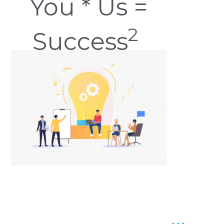
You * Us =
2
Success