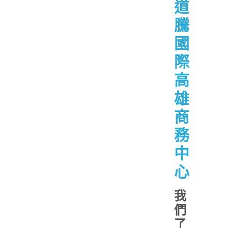
道
騰
國
際
高
雄
商
務
中
心
我
們
了