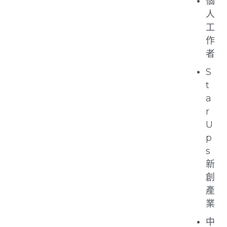
個
人
工
作
者
S
t
a
r
U
p
s
新
創
產
業
中