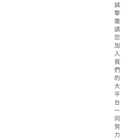
誠
摯
邀
請
您
加
入
我
們
的
大
平
台
一
同
努
力