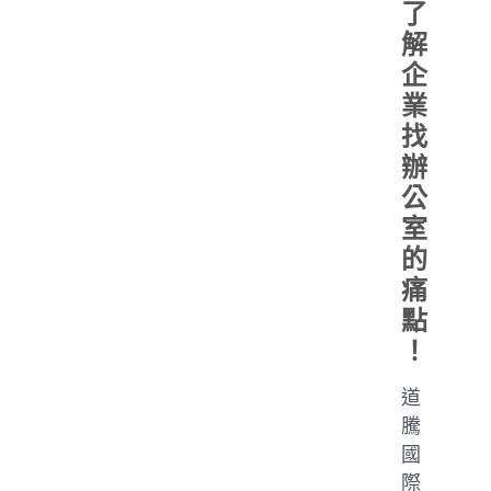
了
解
企
業
找
辦
公
室
的
痛
點
！
道
騰
國
際