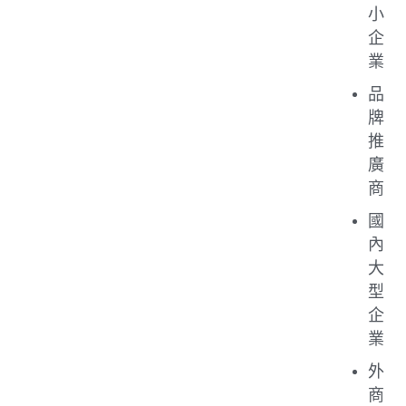
小
企
業
品
牌
推
廣
商
國
內
大
型
企
業
外
商