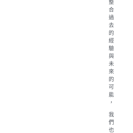
整
合
過
去
的
經
驗
與
未
來
的
可
能
，
我
們
也