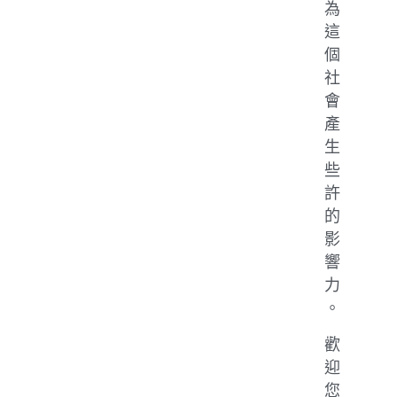
為
這
個
社
會
產
生
些
許
的
影
響
力
。
歡
迎
您