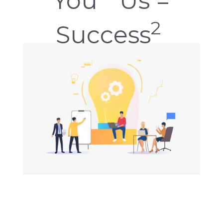
You * Us =
2
Success