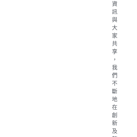
資
訊
與
大
家
共
享
，
我
們
不
斷
地
在
創
新
及