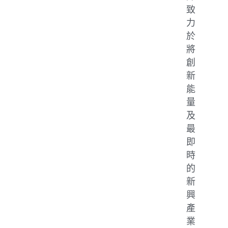
致
力
於
將
創
新
能
量
及
最
即
時
的
新
興
產
業