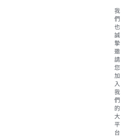
我
們
也
誠
摯
邀
請
您
加
入
我
們
的
大
平
台