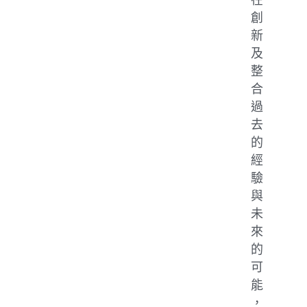
創
新
及
整
合
過
去
的
經
驗
與
未
來
的
可
能
，