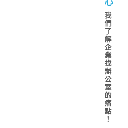
心
我
們
了
解
企
業
找
辦
公
室
的
痛
點
！