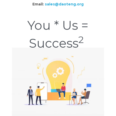
Email:
sales@daoteng.org
You * Us =
2
Success