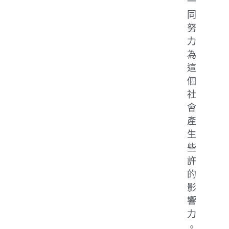
一
同
努
力
為
這
個
社
會
產
生
些
許
的
影
響
力
。