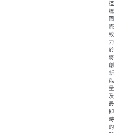
道
騰
國
際
致
力
於
將
創
新
能
量
及
最
即
時
的