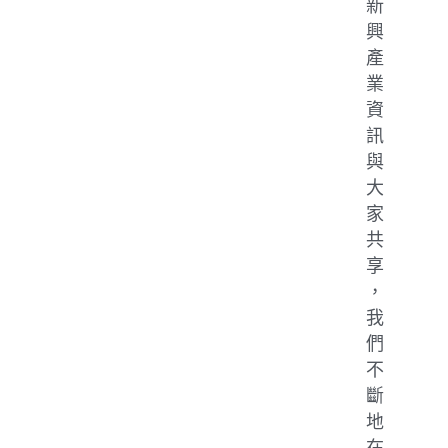
新
興
產
業
資
訊
與
大
家
共
享
，
我
們
不
斷
地
在